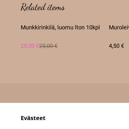
Related items
%
Munkkirinkilä, luomu lton 10kpl
Murolei
20,00 €
25,00 €
4,50 €
Evästeet