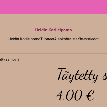
Heidin Kotileipomo
Heidin Kotileipomo
Tuotteet
Ajankohtaista
Yhteystiedot
etty sämpylä
Täytetty
4,00 €