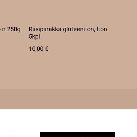
 n 250g
Riisipiirakka gluteeniton, lton
5kpl
10,00 €