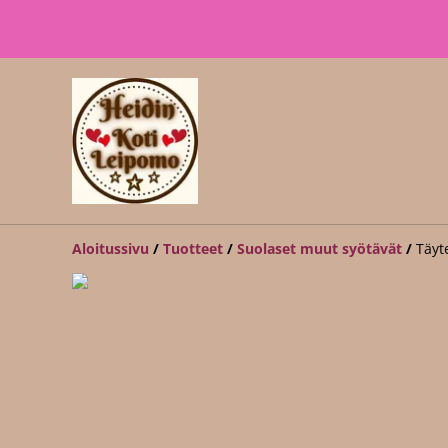
Aloitussivu
/
Tuotteet
/
Suolaset muut syötävät
/
Täyt