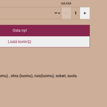
MÄÄRÄ
Osta nyt
Lisää koriin
mu) , ohra (luomu), ruis(luomu), sokeri, suola.