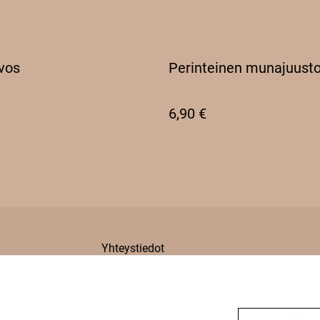
vos
Perinteinen munajuusto
6,90 €
Yhteystiedot