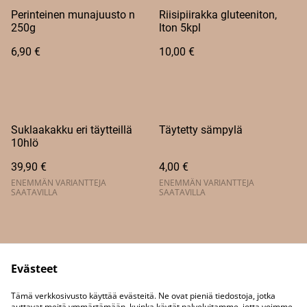
Perinteinen munajuusto n
Riisipiirakka gluteeniton,
250g
lton 5kpl
6,90 €
10,00 €
Suklaakakku eri täytteillä
Täytetty sämpylä
10hlö
39,90 €
4,00 €
ENEMMÄN VARIANTTEJA
ENEMMÄN VARIANTTEJA
SAATAVILLA
SAATAVILLA
Evästeet
Tämä verkkosivusto käyttää evästeitä. Ne ovat pieniä tiedostoja, jotka
Yhteystiedot
auttavat meitä ymmärtämään, kuinka käytät palveluitamme, jotta voimme