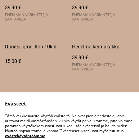
39,90 €
39,90 €
ENEMMÄN VARIANTTEJA
ENEMMÄN VARIANTTEJA
SAATAVILLA
SAATAVILLA
Donitsi, gton, lton 10kpl
Hedelmä kermakakku
39,90 €
15,00 €
ENEMMÄN VARIANTTEJA
SAATAVILLA
Evästeet
Tämä verkkosivusto käyttää evästeitä. Ne ovat pieniä tiedostoja, jotka
Yhteystiedot
auttavat meitä ymmärtämään, kuinka käytät palveluitamme, jotta voimme
parantaa käyttökokemustasi. Voit lukea lisää evästeistä ja hallita niiden
käyttöä napsauttamalla kohtaa ”Evästeasetukset”. Voit myös tutustua
evästekäytäntöömme
.