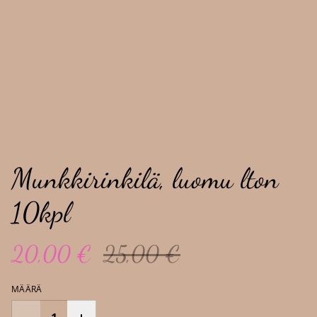
Munkkirinkilä, luomu lton
10kpl
20,00 €
25,00 €
MÄÄRÄ