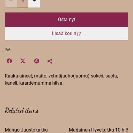
Osta nyt
Lisää koriin
JAA
Raaka-aineet; maito, vehnäjauho(luomu) sokeri, suola,
kaneli, kaardemumma,hiiva.
Related items
Mango Juustokakku
Marjainen Hyvekakku 10 hlö