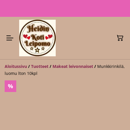
Aloitussivu
/
Tuotteet
/
Makeat leivonnaiset
/
Munkkirinkilä,
luomu lton 10kpl
%