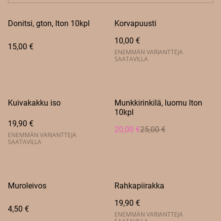
Donitsi, gton, lton 10kpl
Korvapuusti
10,00 €
15,00 €
ENEMMÄN VARIANTTEJA
SAATAVILLA
%
Kuivakakku iso
Munkkirinkilä, luomu lton
10kpl
19,90 €
20,00 €
25,00 €
ENEMMÄN VARIANTTEJA
SAATAVILLA
Muroleivos
Rahkapiirakka
19,90 €
4,50 €
ENEMMÄN VARIANTTEJA