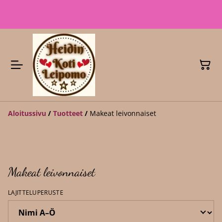
Aloitussivu
/
Tuotteet
/
Makeat leivonnaiset
Makeat leivonnaiset
LAJITTELUPERUSTE