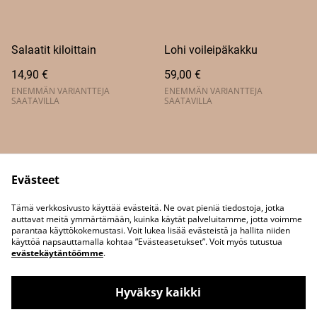
Salaatit kiloittain
Lohi voileipäkakku
14,90 €
59,00 €
ENEMMÄN VARIANTTEJA
ENEMMÄN VARIANTTEJA
SAATAVILLA
SAATAVILLA
Evästeet
Tämä verkkosivusto käyttää evästeitä. Ne ovat pieniä tiedostoja, jotka
Yhteystiedot
auttavat meitä ymmärtämään, kuinka käytät palveluitamme, jotta voimme
parantaa käyttökokemustasi. Voit lukea lisää evästeistä ja hallita niiden
käyttöä napsauttamalla kohtaa ”Evästeasetukset”. Voit myös tutustua
evästekäytäntöömme
.
Hyväksy kaikki
©
2026
Heidin Kotileipomo