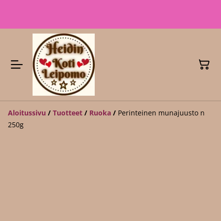
Aloitussivu
/
Tuotteet
/
Ruoka
/
Perinteinen munajuusto n
250g